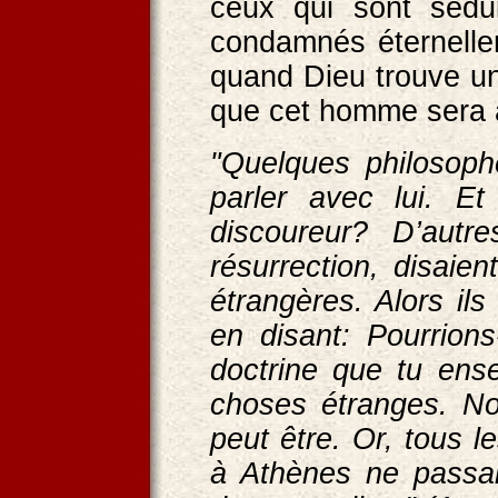
ceux qui sont sédui
condamnés éternellem
quand Dieu trouve un
que cet homme sera a
"Quelques philosoph
parler avec lui. E
discoureur? D’autr
résurrection, disaien
étrangères. Alors ils
en disant: Pourrions
doctrine que tu ens
choses étranges. No
peut être. Or, tous 
à Athènes ne passai