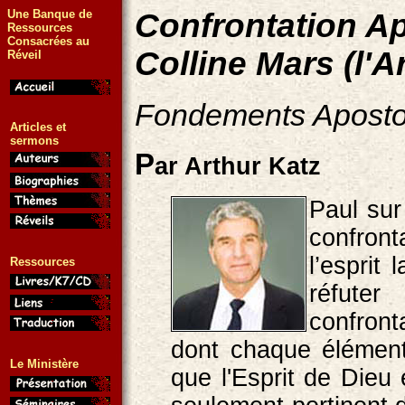
Une Banque de
Confrontation Ap
Ressources
Consacrées au
Colline Mars (l'
Réveil
Fondements Aposto
Articles et
sermons
P
ar Arthur Katz
Paul sur
confronta
l’esprit
Ressources
réfuter
confront
dont chaque élémen
Le Ministère
que l'Esprit de Die