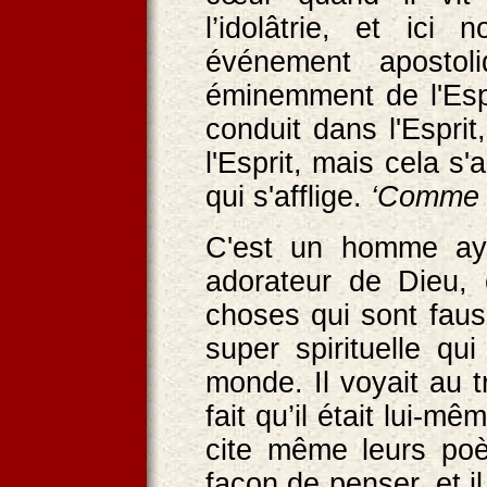
l’idolâtrie, et ic
événement apostol
éminemment de l'Espr
conduit dans l'Espri
l'Esprit, mais cela s
qui s'afflige.
‘Comme P
C'est un homme ayan
adorateur de Dieu, 
choses qui sont faus
super spirituelle qu
monde. Il voyait au 
fait qu’il était lui
cite même leurs poè
façon de penser, et i