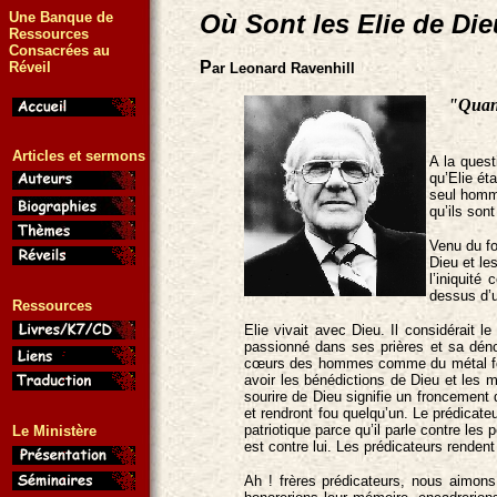
Une Banque de
Où Sont les Elie de Di
Ressources
Consacrées au
P
Réveil
ar Leonard Ravenhill
"Quand
Articles et sermons
A la quest
qu’Elie é
seul homme
qu’ils son
Venu du fo
Dieu et le
l’iniquité
dessus d’u
Ressources
Elie vivait avec Dieu. Il considérait 
passionné dans ses prières et sa dénon
cœurs des hommes comme du métal fondu
avoir les bénédictions de Dieu et les ma
sourire de Dieu signifie un froncement
et rendront fou quelqu’un. Le prédicate
patriotique parce qu’il parle contre le
Le Ministère
est contre lui. Les prédicateurs renden
Ah ! frères prédicateurs, nous aimons