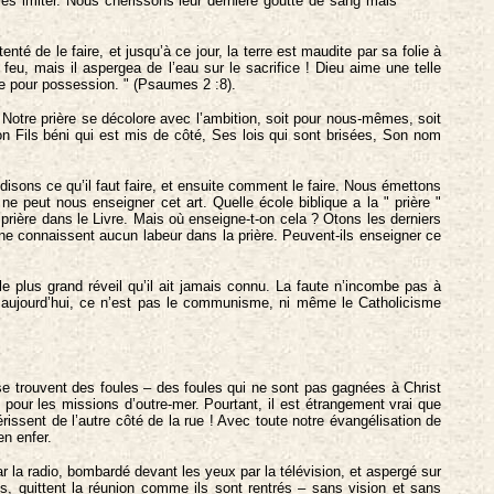
les imiter. Nous chérissons leur dernière goutte de sang mais
de le faire, et jusqu’à ce jour, la terre est maudite par sa folie à
 feu, mais il aspergea de l’eau sur le sacrifice ! Dieu aime une telle
re pour possession. " (Psaumes 2 :8).
 Notre prière se décolore avec l’ambition, soit pour nous-mêmes, soit
on Fils béni qui est mis de côté, Ses lois qui sont brisées, Son nom
 disons ce qu’il faut faire, et ensuite comment le faire. Nous émettons
e peut nous enseigner cet art. Quelle école biblique a la " prière "
prière dans le Livre. Mais où enseigne-t-on cela ? Otons les derniers
e connaissent aucun labeur dans la prière. Peuvent-ils enseigner ce
e plus grand réveil qu’il ait jamais connu. La faute n’incombe pas à
u aujourd’hui, ce n’est pas le communisme, ni même le Catholicisme
e trouvent des foules – des foules qui ne sont pas gagnées à Christ
 pour les missions d’outre-mer. Pourtant, il est étrangement vrai que
ssent de l’autre côté de la rue ! Avec toute notre évangélisation de
n enfer.
ar la radio, bombardé devant les yeux par la télévision, et aspergé sur
, quittent la réunion comme ils sont rentrés – sans vision et sans