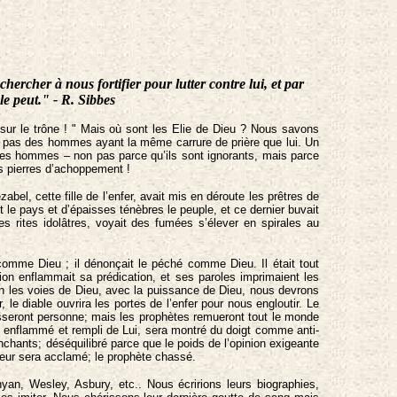
hercher à nous fortifier pour lutter contre lui, et par
le peut." - R. Sibbes
– sur le trône ! " Mais où sont les Elie de Dieu ? Nous savons
 pas des hommes ayant la même carrure de prière que lui. Un
e les hommes – non pas parce qu’ils sont ignorants, mais parce
os pierres d’achoppement !
bel, cette fille de l’enfer, avait mis en déroute les prêtres de
t le pays et d’épaisses ténèbres le peuple, et ce dernier buvait
es rites idolâtres, voyait des fumées s’élever en spirales au
é comme Dieu ; il dénonçait le péché comme Dieu. Il était tout
ion enflammait sa prédication, et ses paroles imprimaient les
n les voies de Dieu, avec la puissance de Dieu, nous devrons
 le diable ouvrira les portes de l’enfer pour nous engloutir. Le
lesseront personne; mais les prophètes remueront tout le monde
u, enflammé et rempli de Lui, sera montré du doigt comme anti-
chants; déséquilibré parce que le poids de l’opinion exigeante
ateur sera acclamé; le prophète chassé.
yan, Wesley, Asbury, etc.. Nous écririons leurs biographies,