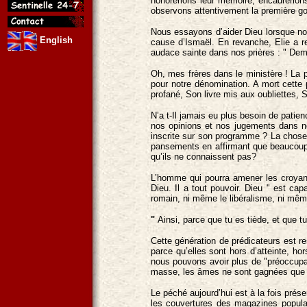
honorerions leur mémoire, encadrerions
observons attentivement la première go
Nous essayons d’aider Dieu lorsque nou
English
cause d’Ismaël. En revanche, Elie a ren
audace sainte dans nos prières : " Dema
Oh, mes frères dans le ministère ! La p
pour notre dénomination. A mort cette 
profané, Son livre mis aux oubliettes, 
N’a t-Il jamais eu plus besoin de patien
nos opinions et nos jugements dans nos
inscrite sur son programme ? La chose 
pansements en affirmant que beaucoup 
qu’ils ne connaissent pas?
L’homme qui pourra amener les croyants
Dieu. Il a tout pouvoir. Dieu " est c
romain, ni même le libéralisme, ni mêm
"
Ainsi, parce que tu es tiède, et que tu
Cette génération de prédicateurs est r
parce qu’elles sont hors d’atteinte, ho
nous pouvons avoir plus de "préoccupat
masse, les âmes ne sont gagnées que pa
Le péché aujourd’hui est à la fois prése
les couvertures des magazines populai