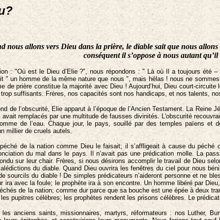
eu?
 nous allons vers Dieu dans la prière, le diable sait que nous allons c
conséquent il s’oppose à nous autant qu’il 
ion : "Où est le Dieu d’Elie ?", nous répondons : " Là où Il a toujours été 
tait " un homme de la même nature que nous ", mais hélas ! nous ne sommes
 de prière constitue la majorité avec Dieu ! Aujourd’hui, Dieu court-circuit
t trop suffisants. Frères, nos capacités sont nos handicaps, et nos talents, n
nd de l’obscurité, Elie apparut à l’époque de l’Ancien Testament. La Reine Jéza
s avait remplacés par une multitude de fausses divinités. L'obscurité recouvrai
 comme de l’eau. Chaque jour, le pays, souillé par des temples païens et d
n millier de cruels autels.
le péché de la nation comme Dieu le faisait; il s’affligeait à cause du péch
ciation du mal dans le pays. Il n’avait pas une prédication molle. La pass
 sur leur chair. Frères, si nous désirons accomplir le travail de Dieu selo
lédictions du diable. Quand Dieu ouvrira les fenêtres du ciel pour nous bénir,
 de sourcils du diable ! De simples prédicateurs n’aideront personne et ne b
ur ira avec la foule; le prophète ira à son encontre. Un homme libéré par Die
s péchés de la nation; comme dur parce que sa bouche est une épée à deux tran
t les pupitres célèbres; les prophètes rendent les prisons célèbres. Le prédic
 les anciens saints, missionnaires, martyrs, réformateurs : nos Luther, Bun