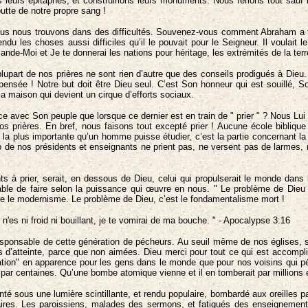
 leurs épitaphes, et construirions leurs monuments. Nous ferions tout sauf 
utte de notre propre sang !
s nous trouvons dans des difficultés. Souvenez-vous comment Abraham a tenté 
du les choses aussi difficiles qu’il le pouvait pour le Seigneur. Il voulait le
nde-Moi et Je te donnerai les nations pour héritage, les extrémités de la ter
lupart de nos prières ne sont rien d’autre que des conseils prodigués à Dieu.
pensée ! Notre but doit être Dieu seul. C’est Son honneur qui est souillé, S
Sa maison qui devient un cirque d’efforts sociaux.
ce avec Son peuple que lorsque ce dernier est en train de " prier " ? Nous Lui
 prières. En bref, nous faisons tout excepté prier ! Aucune école biblique n
la plus importante qu’un homme puisse étudier, c’est la partie concernant la 
de nos présidents et enseignants ne prient pas, ne versent pas de larmes, n
 à prier, serait, en dessous de Dieu, celui qui propulserait le monde dans l
apable de faire selon la puissance qui œuvre en nous. " Le problème de Die
e le modernisme. Le problème de Dieu, c’est le fondamentalisme mort !
 n'es ni froid ni bouillant, je te vomirai de ma bouche. " - Apocalypse 3:16
esponsable de cette génération de pécheurs. Au seuil même de nos églises, s
rs d’atteinte, parce que non aimées. Dieu merci pour tout ce qui est accompli
ion" en apparence pour les gens dans le monde que pour nos voisins qui péri
r centaines. Qu’une bombe atomique vienne et il en tomberait par millions e
nté sous une lumière scintillante, et rendu populaire, bombardé aux oreilles p
res. Les paroissiens, malades des sermons, et fatigués des enseignements